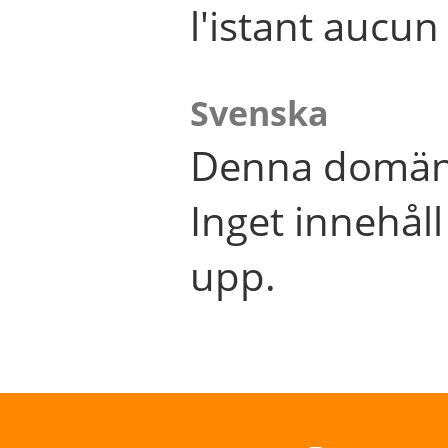
l'istant aucu
Svenska
Denna domän 
Inget innehål
upp.